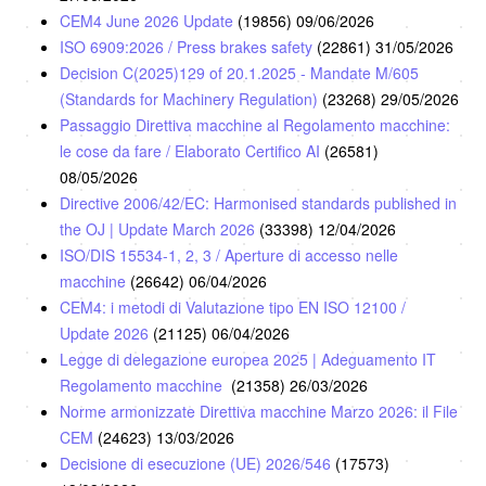
CEM4 June 2026 Update
(19856)
09/06/2026
ISO 6909:2026 / Press brakes safety
(22861)
31/05/2026
Decision C(2025)129 of 20.1.2025 - Mandate M/605
(Standards for Machinery Regulation)
(23268)
29/05/2026
Passaggio Direttiva macchine al Regolamento macchine:
le cose da fare / Elaborato Certifico AI
(26581)
08/05/2026
Directive 2006/42/EC: Harmonised standards published in
the OJ | Update March 2026
(33398)
12/04/2026
ISO/DIS 15534-1, 2, 3 / Aperture di accesso nelle
macchine
(26642)
06/04/2026
CEM4: i metodi di Valutazione tipo EN ISO 12100 /
Update 2026
(21125)
06/04/2026
Legge di delegazione europea 2025 | Adeguamento IT
Regolamento macchine
(21358)
26/03/2026
Norme armonizzate Direttiva macchine Marzo 2026: il File
CEM
(24623)
13/03/2026
Decisione di esecuzione (UE) 2026/546
(17573)