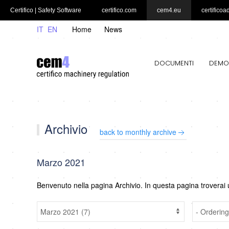
Certifico | Safety Software
certifico.com
cem4.eu
certificoa
IT
EN
Home
News
DOCUMENTI
DEMO
Archivio
back to monthly archive
Marzo 2021
Benvenuto nella pagina Archivio. In questa pagina troverai 