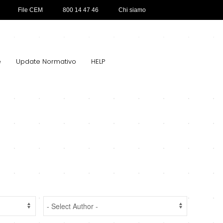
File CEM
800 14 47 46
Chi siamo
e
Update Normativo
HELP