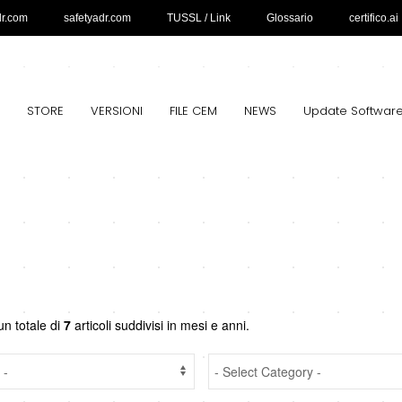
dr.com
safetyadr.com
TUSSL / Link
Glossario
certifico.ai
STORE
VERSIONI
FILE CEM
NEWS
Update Softwar
un totale di
7
articoli suddivisi in mesi e anni.