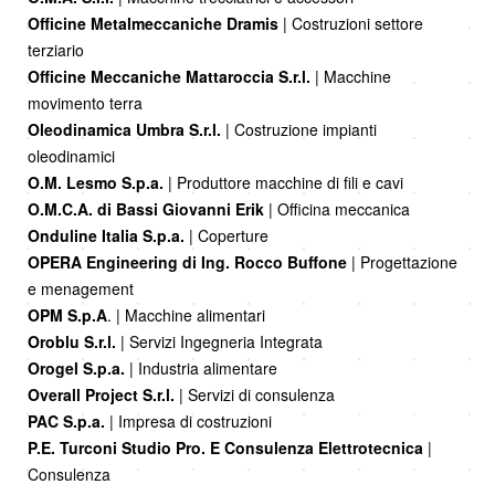
Officine Metalmeccaniche Dramis
| Costruzioni settore
terziario
Officine Meccaniche Mattaroccia S.r.l.
| Macchine
movimento terra
Oleodinamica Umbra S.r.l.
| Costruzione impianti
oleodinamici
O.M. Lesmo S.p.a.
| Produttore macchine di fili e cavi
O.M.C.A. di Bassi Giovanni Erik
| Officina meccanica
Onduline Italia S.p.a.
| Coperture
OPERA Engineering di Ing. Rocco Buffone
| Progettazione
e menagement
OPM S.p.A
. | Macchine alimentari
Oroblu S.r.l.
| Servizi Ingegneria Integrata
Orogel S.p.a.
| Industria alimentare
Overall Project S.r.l.
| Servizi di consulenza
PAC S.p.a.
| Impresa di costruzioni
P.E. Turconi Studio Pro. E Consulenza Elettrotecnica
|
Consulenza