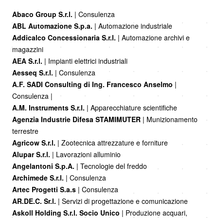
Abaco Group S.r.l.
| Consulenza
ABL Automazione S.p.a.
| Automazione industriale
Addicalco Concessionaria S.r.l.
| Automazione archivi e
magazzini
AEA S.r.l.
| Impianti elettrici industriali
Aesseq S.r.l.
| Consulenza
A.F. SADI Consulting di Ing. Francesco Anselmo
|
Consulenza |
A.M. Instruments S.r.l.
| Apparecchiature scientifiche
Agenzia Industrie Difesa STAMIMUTER
| Munizionamento
terrestre
Agricow S.r.l.
| Zootecnica attrezzature e forniture
Alupar S.r.l.
| Lavorazioni alluminio
Angelantoni S.p.A.
| Tecnologie del freddo
Archimede S.r.l.
| Consulenza
Artec Progetti S.a.s
| Consulenza
AR.DE.C. Sr.l.
| Servizi di progettazione e comunicazione
Askoll Holding S.r.l. Socio Unico
| Produzione acquari,