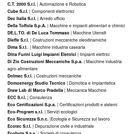
C.T. 2000 S.r.l.
| Automazione e Robotica
Cube S.r.l.
| Componenti elettronici
Dec Italia S.r.l.
| Arredo ufficio
Della Toffola S.p.A.
| Macchine e impianti alimentari e chimici
DE.L.TO. di De Luca Tommaso
| Macchine Utensili
Dieffe S.r.l.
| Costruzioni meccaniche oleodinamiche
Dima S.r.l.
| Macchine industria casearia
Ditta Furini Luigi Impianti Elettrici
| Impianti elettrici
Di Zio Costruzioni Meccaniche S.p.a.
| Macchine industria
agro-alimentare
Dolmec S.r.l.
| Costruzioni meccaniche
Domoenergy Studio Tecnico
| Domotica e Impiantistica
Draw Lab di Marco Pradella
| Meccanica Macchine
ECC S.r.l.
| Consulenza
Eco Certificazioni S.p.a.
| Certificazioni prodotti e sistemi
Eco-Program s.r.l.
| Servizi ecologici
Eco Sicurezza S.n.c.
|Ecologia e Sicurezza sul lavoro
Ecotec S.r.l.
| Depurazione civile e industriale
Ecobyte S.a.s.
| Società di consulenza