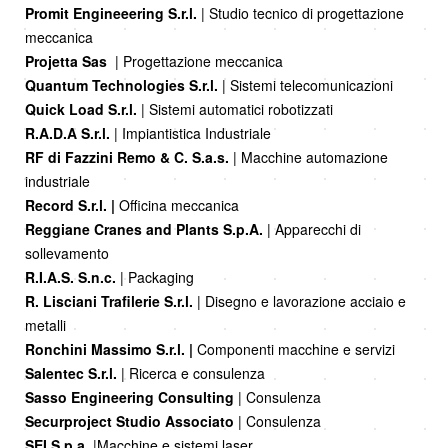
Promit Engineeering S.r.l.
| Studio tecnico di progettazione
meccanica
Projetta Sas
| Progettazione meccanica
Quantum Technologies S.r.l.
| Sistemi telecomunicazioni
Quick Load S.r.l.
| Sistemi automatici robotizzati
R.A.D.A S.r.l.
| Impiantistica Industriale
RF di Fazzini Remo & C. S.a.s.
| Macchine automazione
industriale
Record S.r.l. |
Officina meccanica
Reggiane Cranes and Plants S.p.A.
| Apparecchi di
sollevamento
R.I.A.S. S.n.c.
| Packaging
R. Lisciani Trafilerie S.r.l.
| Disegno e lavorazione acciaio e
metalli
Ronchini Massimo S.r.l. |
Componenti macchine e servizi
Salentec S.r.l.
| Ricerca e consulenza
Sasso Engineering Consulting
| Consulenza
Securproject Studio Associato
| Consulenza
SEI S.p.a.
|Macchine e sistemi laser