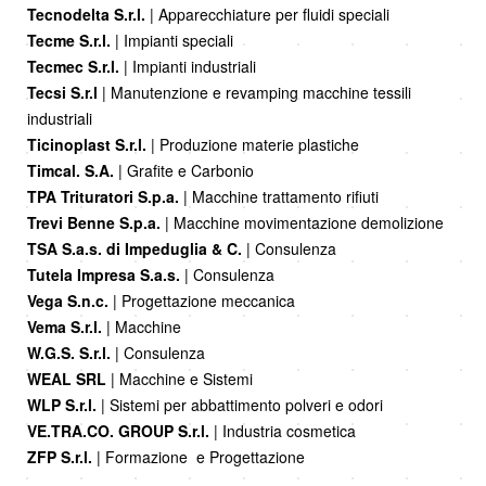
Tecnodelta S.r.l.
| Apparecchiature per fluidi speciali
Tecme S.r.l.
| Impianti speciali
Tecmec S.r.l.
| Impianti industriali
Tecsi S.r.l
| Manutenzione e revamping macchine tessili
industriali
Ticinoplast S.r.l.
| Produzione materie plastiche
Timcal. S.A.
| Grafite e Carbonio
TPA Trituratori S.p.a.
| Macchine trattamento rifiuti
Trevi Benne S.p.a.
| Macchine movimentazione demolizione
TSA S.a.s. di Impeduglia & C.
| Consulenza
Tutela Impresa S.a.s.
| Consulenza
Vega S.n.c.
| Progettazione meccanica
Vema S.r.l.
| Macchine
W.G.S. S.r.l.
| Consulenza
WEAL SRL
| Macchine e Sistemi
WLP S.r.l.
| Sistemi per abbattimento polveri e odori
VE.TRA.CO. GROUP S.r.l.
| Industria cosmetica
ZFP S.r.l.
| Formazione e Progettazione