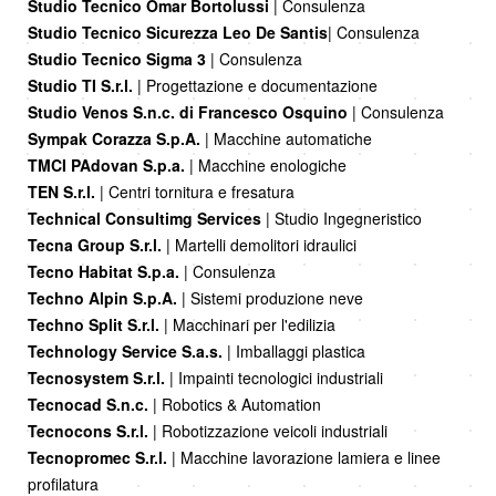
Studio Tecnico Omar Bortolussi
| Consulenza
Studio Tecnico Sicurezza Leo De Santis
| Consulenza
Studio Tecnico Sigma 3
| Consulenza
Studio TI S.r.l.
| Progettazione e documentazione
Studio Venos S.n.c. di Francesco Osquino
| Consulenza
Sympak Corazza S.p.A.
| Macchine automatiche
TMCI PAdovan S.p.a.
| Macchine enologiche
TEN S.r.l.
| Centri tornitura e fresatura
Technical Consultimg Services
| Studio Ingegneristico
Tecna Group S.r.l.
| Martelli demolitori idraulici
Tecno Habitat S.p.a.
| Consulenza
Techno Alpin S.p.A.
| Sistemi produzione neve
Techno Split S.r.l.
| Macchinari per l'edilizia
Technology Service S.a.s.
| Imballaggi plastica
Tecnosystem S.r.l.
| Impainti tecnologici industriali
Tecnocad S.n.c.
| Robotics & Automation
Tecnocons S.r.l.
| Robotizzazione veicoli industriali
Tecnopromec S.r.l.
| Macchine lavorazione lamiera e linee
profilatura