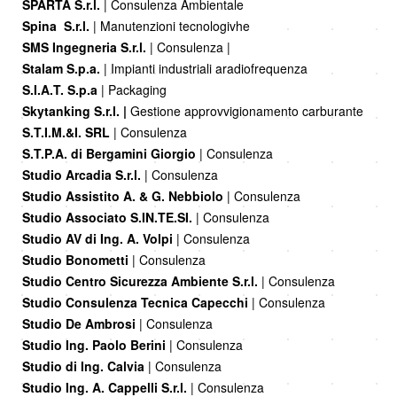
SPARTA S.r.l.
| Consulenza Ambientale
Spina S.r.l.
| Manutenzioni tecnologivhe
SMS Ingegneria S.r.l.
| Consulenza |
Stalam S.p.a.
| Impianti industriali aradiofrequenza
S.I.A.T. S.p.a
| Packaging
Skytanking S.r.l. |
Gestione approvvigionamento carburante
S.T.I.M.&I. SRL
| Consulenza
S.T.P.A. di Bergamini Giorgio
| Consulenza
Studio Arcadia S.r.l.
| Consulenza
Studio Assistito A. & G. Nebbiolo
| Consulenza
Studio Associato S.IN.TE.SI.
| Consulenza
Studio AV di Ing. A. Volpi
| Consulenza
Studio Bonometti
| Consulenza
Studio Centro Sicurezza Ambiente S.r.l.
| Consulenza
Studio Consulenza Tecnica Capecchi
| Consulenza
Studio De Ambrosi
| Consulenza
Studio Ing. Paolo Berini
| Consulenza
Studio di Ing. Calvia
| Consulenza
Studio Ing. A. Cappelli S.r.l.
| Consulenza