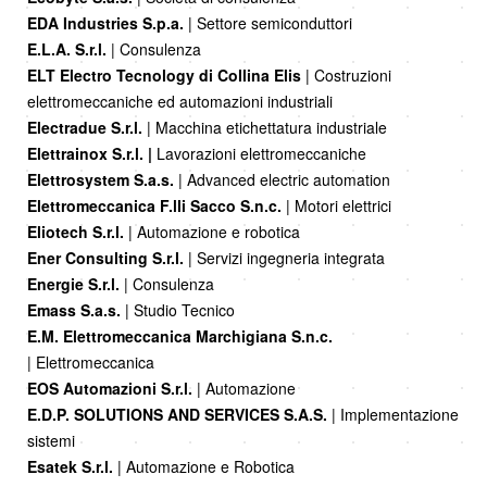
EDA Industries S.p.a.
| Settore semiconduttori
E.L.A. S.r.l.
| Consulenza
ELT Electro Tecnology di Collina Elis
| Costruzioni
elettromeccaniche ed automazioni industriali
Electradue S.r.l.
| Macchina etichettatura industriale
Elettrainox S.r.l. |
Lavorazioni elettromeccaniche
Elettrosystem S.a.s.
| Advanced electric automation
Elettromeccanica F.lli Sacco S.n.c.
| Motori elettrici
Eliotech S.r.l.
| Automazione e robotica
Ener Consulting S.r.l.
| Servizi ingegneria integrata
Energie S.r.l.
| Consulenza
Emass S.a.s.
| Studio Tecnico
E.M. Elettromeccanica Marchigiana S.n.c.
| Elettromeccanica
EOS Automazioni S.r.l.
| Automazione
E.D.P. SOLUTIONS AND SERVICES S.A.S.
| Implementazione
sistemi
Esatek S.r.l.
| Automazione e Robotica