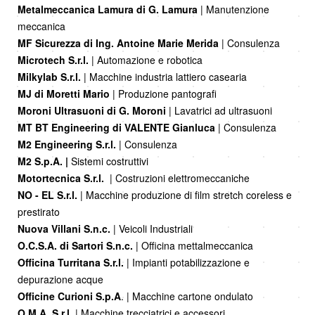
Metalmeccanica Lamura di G. Lamura
| Manutenzione
meccanica
MF Sicurezza di Ing. Antoine Marie Merida
| Consulenza
Microtech S.r.l.
| Automazione e robotica
Milkylab S.r.l.
| Macchine industria lattiero casearia
MJ di Moretti Mario
| Produzione pantografi
Moroni Ultrasuoni di G. Moroni
| Lavatrici ad ultrasuoni
MT BT Engineering di VALENTE Gianluca
| Consulenza
M2 Engineering S.r.l.
| Consulenza
M2 S.p.A. |
Sistemi costruttivi
Motortecnica S.r.l.
| Costruzioni elettromeccaniche
NO - EL S.r.l.
| Macchine produzione di film stretch coreless e
prestirato
Nuova Villani S.n.c.
| Veicoli Industriali
O.C.S.A. di Sartori S.n.c.
| Officina mettalmeccanica
Officina Turritana S.r.l.
| Impianti potabilizzazione e
depurazione acque
Officine Curioni S.p.A
. | Macchine cartone ondulato
O.M.A. S.r.l.
| Macchine trecciatrici e accessori