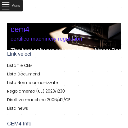
Menu
cem4
certifico machinery regulation
The best software solution for Machinery Regula
Link veloci
Lista file CEM
Lista Documenti
Lista Norme armonizzate
Regolamento (UE) 2023/1230
Direttiva macchine 2006/42/CE
Lista news
CEM4 Info