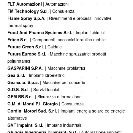
FLT Automazioni
| Automazioni
FM Technology S.r.l.
| Consulenza
Flame Spray S.p.A.
| Rivestimenti e processi innovativi
thermal spray
Food And Pharma Systems S.r.l.
| Impianti chimici
Fritec S.r.l.
| Componenti meccanici idraulica mobile
Future Green S.r.l.
| Caldaie
Futura Europe S.r.l.
| Macchine spruzzatrici prodotti
poliuretanici
GASPARINI S.P.A.
| Macchine profilatrici
Gea S.r.l.
| Impianti idroelettrici
Ge.ma.ta. S.p.a.
| Macchine per concerie
G.D.S. S.r.l.
| Servizi tecnici
GEM BB S.r.l.
| Sicurezza e formazione
G.M. di Monti P.I. Giorgio
| Consulenza
Gordini Motori Sud. S.r.l.
| Impianti energia solare ed energie
alternative
GVF Impainti S.r.l.
| Impianti Industriali
Ghiggia Ingegneria D'Impianti S.r.l.
| Automazione impianti