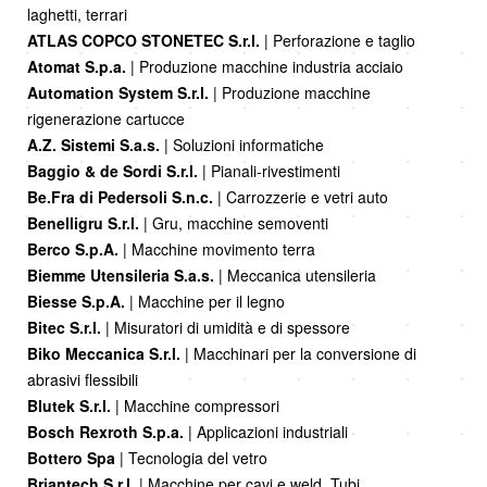
laghetti, terrari
ATLAS COPCO STONETEC S.r.l.
| Perforazione e taglio
Atomat S.p.a.
| Produzione macchine industria acciaio
Automation System S.r.l.
| Produzione macchine
rigenerazione cartucce
A.Z. Sistemi S.a.s.
| Soluzioni informatiche
Baggio & de Sordi S.r.l.
| Pianali-rivestimenti
Be.Fra di Pedersoli S.n.c.
| Carrozzerie e vetri auto
Benelligru S.r.l.
| Gru, macchine semoventi
Berco S.p.A.
| Macchine movimento terra
Biemme Utensileria S.a.s.
| Meccanica utensileria
Biesse S.p.A.
| Macchine per il legno
Bitec S.r.l.
| Misuratori di umidità e di spessore
Biko Meccanica S.r.l.
| Macchinari per la conversione di
abrasivi flessibili
Blutek S.r.l.
| Macchine compressori
Bosch Rexroth S.p.a.
| Applicazioni industriali
Bottero Spa
| Tecnologia del vetro
Briantech S.r.l.
| Macchine per cavi e weld, Tubi