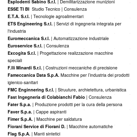
Esplodenti Sabino S.r.l.
| Demilitarizzazione munizioni
ESSE TI BI
Studio Tecnico | Consulenza
E.T.A. S.r.l.
| Tecnologie agroalimentari
ETS Engineering S.r.l.
| Servizi di ingegneria integrata per
l'industria
Euromeccanica S.r.l.
| Automatizzazione industriale
Euroservice S.r.l.
| Consulenza
Excogita S.r.l.
| Progettazione realizzazione macchine
speciali
F.lli Minardi S.r.l.
| Costruzioni meccaniche di precisione
Fameccanica Data S.p.A.
Macchine per l’industria dei prodotti
igienico-sanitari
FMC Enginnering S.r.l.
| Struuture, archietettura, urbanistica
Fast Ingegneria di Colabianchi Fabio
| Consulenza
Fater S.p.a.
| Produzione prodotti per la cura della persona
Faver S.p.a.
| Cappe aspiranti
Fimer S.p.A.
| Macchine per saldatura
Fiorani Service di Fiorani D.
| Macchine automatiche
Flag S.p.A.
| Manti sintetici