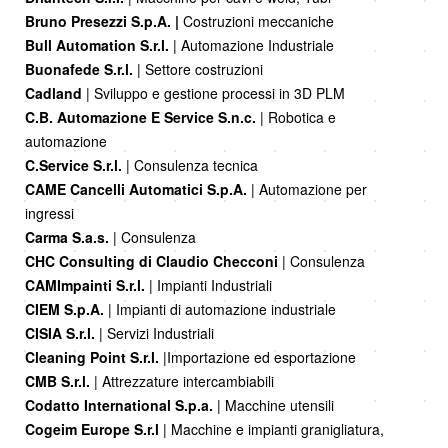
Bruno Presezzi S.p.A. |
Costruzioni meccaniche
Bull Automation S.r.l.
| Automazione Industriale
Buonafede S.r.l.
| Settore costruzioni
Cadland
| Sviluppo e gestione processi in 3D PLM
C.B. Automazione E Service S.n.c.
| Robotica e
automazione
C.Service S.r.l.
| Consulenza tecnica
CAME Cancelli Automatici S.p.A.
| Automazione per
ingressi
Carma S.a.s.
| Consulenza
CHC Consulting di Claudio Checconi
| Consulenza
CAMImpainti S.r.l.
| Impianti Industriali
CIEM S.p.A.
| Impianti di automazione industriale
CISIA S.r.l.
| Servizi Industriali
Cleaning Point S.r.l.
|Importazione ed esportazione
CMB S.r.l.
| Attrezzature intercambiabili
Codatto International S.p.a.
| Macchine utensili
Cogeim Europe S.r.l
| Macchine e impianti granigliatura,