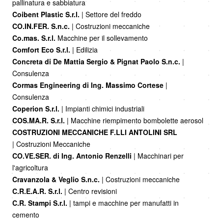
pallinatura e sabbiatura
Coibent Plastic S.r.l.
| Settore del freddo
CO.IN.FER. S.n.c.
| Costruzioni meccaniche
Co.mas. S.r.l.
Macchine per il sollevamento
Comfort Eco S.r.l.
| Edilizia
Concreta di De Mattia Sergio & Pignat Paolo S.n.c.
|
Consulenza
Cormas Engineering di Ing. Massimo Cortese
|
Consulenza
Coperion S.r.l.
| Impianti chimici industriali
COS.MA.R. S.r.l.
| Macchine riempimento bombolette aerosol
COSTRUZIONI MECCANICHE F.LLI ANTOLINI SRL
|
Costruzioni Meccaniche
CO.VE.SER. di Ing. Antonio Renzelli
| Macchinari per
l'agricoltura
Cravanzola & Veglio S.n.c.
| Costruzioni meccaniche
C.R.E.A.R. S.r.l.
| Centro revisioni
C.R. Stampi S.r.l.
| tampi e macchine per manufatti in
cemento