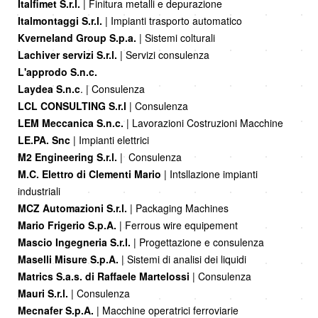
Italfimet S.r.l.
| Finitura metalli e depurazione
Italmontaggi S.r.l.
| Impianti trasporto automatico
Kverneland Group S.p.a.
| Sistemi colturali
Lachiver servizi S.r.l.
| Servizi consulenza
L'approdo S.n.c.
Laydea S.n.c
. | Consulenza
LCL CONSULTING S.r.l
| Consulenza
LEM Meccanica S.n.c.
| Lavorazioni Costruzioni Macchine
LE.PA. Snc
| Impianti elettrici
M2 Engineering S.r.l.
| Consulenza
M.C. Elettro di Clementi Mario
| Intsllazione impianti
industriali
MCZ Automazioni S.r.l.
| Packaging Machines
Mario Frigerio S.p.A.
| Ferrous wire equipement
Mascio Ingegneria S.r.l.
| Progettazione e consulenza
Maselli Misure S.p.A.
| Sistemi di analisi dei liquidi
Matrics S.a.s. di Raffaele Martelossi
| Consulenza
Mauri S.r.l.
| Consulenza
Mecnafer S.p.A.
| Macchine operatrici ferroviarie