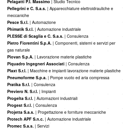
Pelagatti P.I. Massimo
| Studio Tecnico
Pellegrini e C. S.a.s.
| Apparecchiature elettroidrauliche e
meccaniche
Pesce S.r.l.
| Automazione
Phimatik S.r.l.
| Automazione industriale
PI.ESSE di Scaglia e C. S.a.s.
| Consulenza
Pietro Fiorentini S.p.A.
| Componenti, sistemi e servizi per
gas naturale
Piovan S.p.A.
| Lavorazione materie plastiche
Piquadro Ingegneri Associati
| Consulenza
Plaxt S.r.l.
| Macchine e impianti lavorazione materie plastiche
Pneumoforme S.p.a.
| Pompe vuoto ed aria compressa
Pratika S.r.l.
| Consulenza
Previero N. S.r.l.
| Impianti
Progelta S.r.l.
| Automazioni industriali
Progest S.r.l.
| Consulenza
Projetta S.a.s.
| Progettazione e forniture meccaniche
Protech APF S.n.c.
| Automazione industriale
Promec S.a.s.
| Servizi