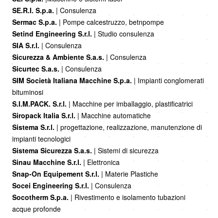
SE.R.I. S.p.a.
| Consulenza
Sermac S.p.a.
| Pompe calcestruzzo, betnpompe
Setind Engineering S.r.l.
| Studio consulenza
SIA S.r.l.
| Consulenza
Sicurezza & Ambiente S.a.s.
| Consulenza
Sicurtec S.a.s.
| Consulenza
SIM Società Italiana Macchine S.p.a.
| Impianti conglomerati
bituminosi
S.I.M.PACK. S.r.l.
| Macchine per imballaggio, plastificatrici
Siropack Italia S.r.l.
| Macchine automatiche
Sistema S.r.l.
| progettazione, realizzazione, manutenzione di
impianti tecnologici
Sistema Sicurezza S.a.s.
| Sistemi di sicurezza
Sinau Macchine S.r.l.
| Elettronica
Snap-On Equipement S.r.l.
| Materie Plastiche
Socei Engineering S.r.l.
| Consulenza
Socotherm S.p.a.
| Rivestimento e isolamento tubazioni
acque profonde