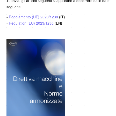
Tuttavia, gli articoli seguenti si applicano a decorrere dalle date
seguenti:
-
Regolamento (UE) 2023/1230
(IT)
-
Regulation (EU) 2023/1230
(EN)