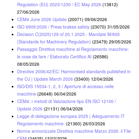
Regulation (EU) 2023/1230 / EC May 2026
(13812)
27/06/2026
CEM4 June 2026 Update
(20071)
09/06/2026
ISO 6909:2026 / Press brakes safety
(23070)
31/05/2026
Decision C(2025)129 of 20.1.2025 - Mandate M/605
(Standards for Machinery Regulation)
(23479)
29/05/2026
Passaggio Direttiva macchine al Regolamento macchine:
le cose da fare / Elaborato Certifico AI
(26586)
08/05/2026
Directive 2006/42/EC: Harmonised standards published in
the OJ | Update March 2026
(33400)
12/04/2026
ISO/DIS 15534-1, 2, 3 / Aperture di accesso nelle
macchine
(26648)
06/04/2026
CEM4: i metodi di Valutazione tipo EN ISO 12100 /
Update 2026
(21131)
06/04/2026
Legge di delegazione europea 2025 | Adeguamento IT
Regolamento macchine
(21360)
26/03/2026
Norme armonizzate Direttiva macchine Marzo 2026: il File
CEM
(24625)
13/03/2026