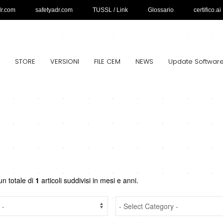
dr.com
safetyadr.com
TUSSL / Link
Glossario
certifico.ai
STORE
VERSIONI
FILE CEM
NEWS
Update Softwar
un totale di
1
articoli suddivisi in mesi e anni.