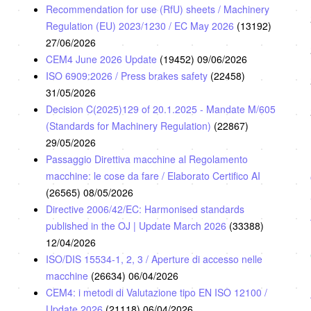
Recommendation for use (RfU) sheets / Machinery
Regulation (EU) 2023/1230 / EC May 2026
(13192)
27/06/2026
CEM4 June 2026 Update
(19452)
09/06/2026
ISO 6909:2026 / Press brakes safety
(22458)
31/05/2026
Decision C(2025)129 of 20.1.2025 - Mandate M/605
(Standards for Machinery Regulation)
(22867)
29/05/2026
Passaggio Direttiva macchine al Regolamento
macchine: le cose da fare / Elaborato Certifico AI
(26565)
08/05/2026
Directive 2006/42/EC: Harmonised standards
published in the OJ | Update March 2026
(33388)
12/04/2026
ISO/DIS 15534-1, 2, 3 / Aperture di accesso nelle
macchine
(26634)
06/04/2026
CEM4: i metodi di Valutazione tipo EN ISO 12100 /
Update 2026
(21118)
06/04/2026