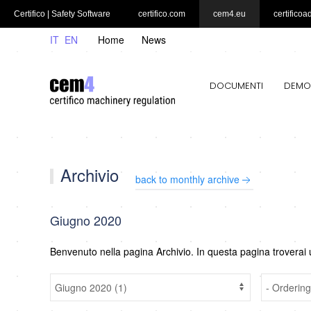
Certifico | Safety Software
certifico.com
cem4.eu
certificoa
IT
EN
Home
News
DOCUMENTI
DEMO
Archivio
back to monthly archive
Giugno 2020
Benvenuto nella pagina Archivio. In questa pagina troverai 