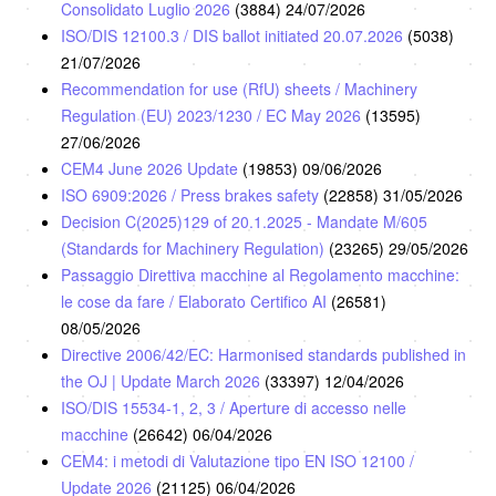
Consolidato Luglio 2026
(3884)
24/07/2026
ISO/DIS 12100.3 / DIS ballot initiated 20.07.2026
(5038)
21/07/2026
Recommendation for use (RfU) sheets / Machinery
Regulation (EU) 2023/1230 / EC May 2026
(13595)
27/06/2026
CEM4 June 2026 Update
(19853)
09/06/2026
ISO 6909:2026 / Press brakes safety
(22858)
31/05/2026
Decision C(2025)129 of 20.1.2025 - Mandate M/605
(Standards for Machinery Regulation)
(23265)
29/05/2026
Passaggio Direttiva macchine al Regolamento macchine:
le cose da fare / Elaborato Certifico AI
(26581)
08/05/2026
Directive 2006/42/EC: Harmonised standards published in
the OJ | Update March 2026
(33397)
12/04/2026
ISO/DIS 15534-1, 2, 3 / Aperture di accesso nelle
macchine
(26642)
06/04/2026
CEM4: i metodi di Valutazione tipo EN ISO 12100 /
Update 2026
(21125)
06/04/2026