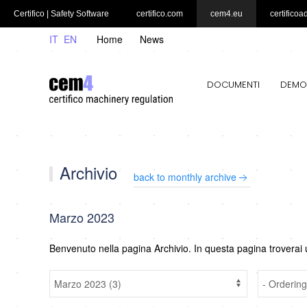
Certifico | Safety Software
certifico.com
cem4.eu
certificoa
IT
EN
Home
News
DOCUMENTI
DEMO
Archivio
back to monthly archive
Marzo 2023
Benvenuto nella pagina Archivio. In questa pagina troverai 