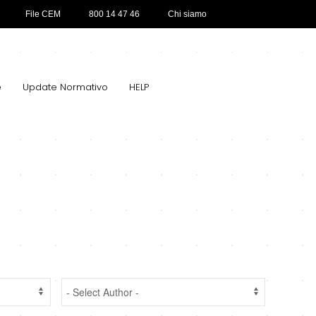
File CEM
800 14 47 46
Chi siamo
e
Update Normativo
HELP