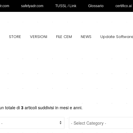
dr.com
safetyadr.com
TUSSL / Link
Glossario
certifico.ai
STORE
VERSIONI
FILE CEM
NEWS
Update Softwar
un totale di
3
articoli suddivisi in mesi e anni.