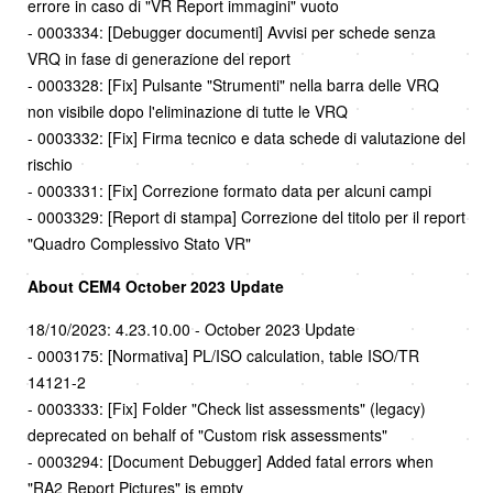
errore in caso di "VR Report immagini" vuoto
- 0003334: [Debugger documenti] Avvisi per schede senza
VRQ in fase di generazione del report
- 0003328: [Fix] Pulsante "Strumenti" nella barra delle VRQ
non visibile dopo l'eliminazione di tutte le VRQ
- 0003332: [Fix] Firma tecnico e data schede di valutazione del
rischio
- 0003331: [Fix] Correzione formato data per alcuni campi
- 0003329: [Report di stampa] Correzione del titolo per il report
"Quadro Complessivo Stato VR"
About CEM4 October 2023 Update
18/10/2023: 4.23.10.00 - October 2023 Update
- 0003175: [Normativa] PL/ISO calculation, table ISO/TR
14121-2
- 0003333: [Fix] Folder "Check list assessments" (legacy)
deprecated on behalf of "Custom risk assessments"
- 0003294: [Document Debugger] Added fatal errors when
"RA2 Report Pictures" is empty