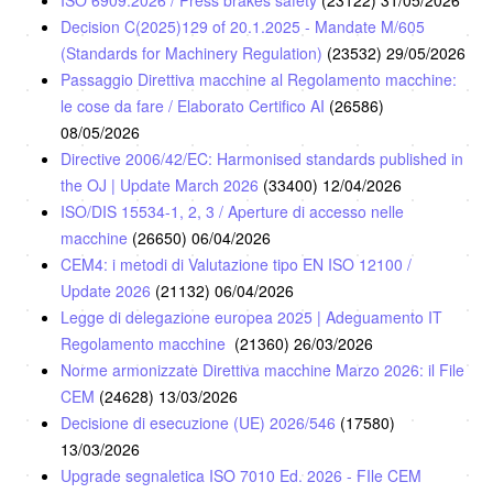
ISO 6909:2026 / Press brakes safety
(23122)
31/05/2026
Decision C(2025)129 of 20.1.2025 - Mandate M/605
(Standards for Machinery Regulation)
(23532)
29/05/2026
Passaggio Direttiva macchine al Regolamento macchine:
le cose da fare / Elaborato Certifico AI
(26586)
08/05/2026
Directive 2006/42/EC: Harmonised standards published in
the OJ | Update March 2026
(33400)
12/04/2026
ISO/DIS 15534-1, 2, 3 / Aperture di accesso nelle
macchine
(26650)
06/04/2026
CEM4: i metodi di Valutazione tipo EN ISO 12100 /
Update 2026
(21132)
06/04/2026
Legge di delegazione europea 2025 | Adeguamento IT
Regolamento macchine
(21360)
26/03/2026
Norme armonizzate Direttiva macchine Marzo 2026: il File
CEM
(24628)
13/03/2026
Decisione di esecuzione (UE) 2026/546
(17580)
13/03/2026
Upgrade segnaletica ISO 7010 Ed. 2026 - FIle CEM