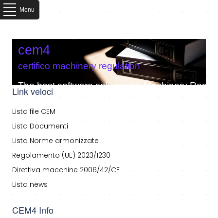
Menu
cem4
certifico machinery regulation
The best software solution for Machinery Regula
Link veloci
Lista file CEM
Lista Documenti
Lista Norme armonizzate
Regolamento (UE) 2023/1230
Direttiva macchine 2006/42/CE
Lista news
CEM4 Info