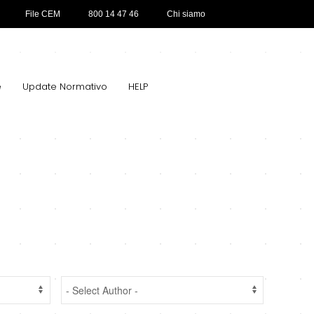
File CEM
800 14 47 46
Chi siamo
e
Update Normativo
HELP