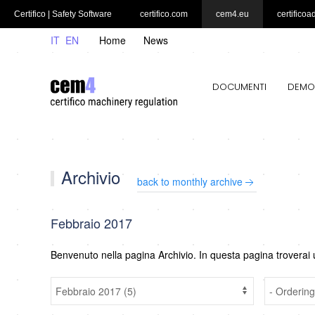
Certifico | Safety Software
certifico.com
cem4.eu
certificoa
IT
EN
Home
News
DOCUMENTI
DEMO
Archivio
back to monthly archive
Febbraio 2017
Benvenuto nella pagina Archivio. In questa pagina troverai 