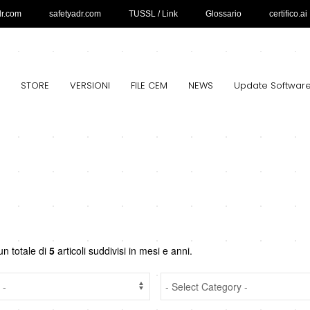
dr.com
safetyadr.com
TUSSL / Link
Glossario
certifico.ai
STORE
VERSIONI
FILE CEM
NEWS
Update Softwar
un totale di
5
articoli suddivisi in mesi e anni.