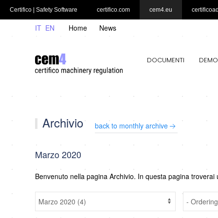
Certifico | Safety Software
certifico.com
cem4.eu
certificoa
IT
EN
Home
News
DOCUMENTI
DEMO
Archivio
back to monthly archive
Marzo 2020
Benvenuto nella pagina Archivio. In questa pagina troverai 