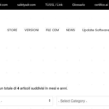
dr.com
safetyadr.com
TUSSL / Link
Glossario
certifico.ai
STORE
VERSIONI
FILE CEM
NEWS
Update Softwar
un totale di
4
articoli suddivisi in mesi e anni.