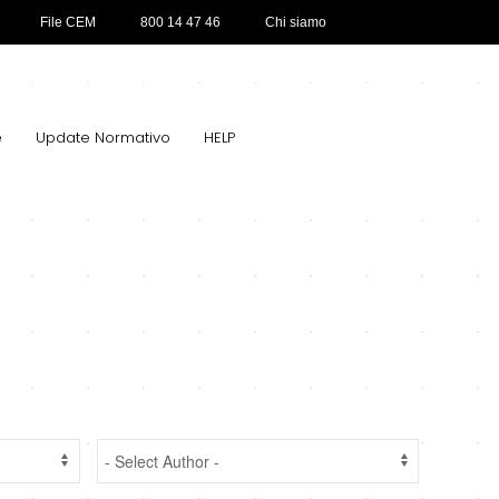
File CEM
800 14 47 46
Chi siamo
e
Update Normativo
HELP