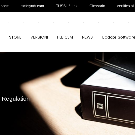
dr.com
safetyadr.com
TUSSL / Link
Glossario
certifico.ai
STORE
VERSIONI
FILE CEM
NEWS
Update Softwar
y Regulation