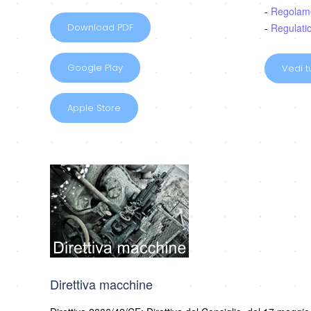
-
Regolam
-
Regulati
Download PDF
Google Play
Vedi tu
Apple Store
Direttiva macchine