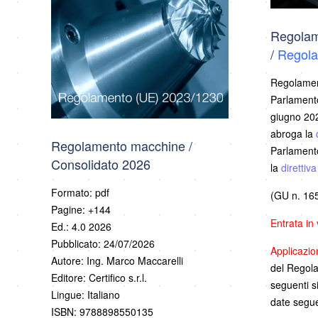
Regolam
/
Regola
Regolamen
Parlamento
giugno 202
abroga la
Regolamento macchine /
Parlamento
Consolidato 2026
la
direttiv
Formato: pdf
(GU n. 165
Pagine: +144
Entrata in
Ed.: 4.0 2026
Pubblicato: 24/07/2026
Applicazi
Autore: Ing. Marco Maccarelli
del Regolam
Editore: Certifico s.r.l.
seguenti s
Lingue: Italiano
date segue
ISBN: 9788898550135