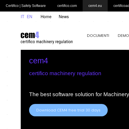
Certifico | Safety Software
certifico.com
cem4.eu
certificoa
IT
EN
Home
News
DOCUMENTI
DEMO
cem4
certifico machinery regulation
The best software solution for Machiner
Download CEM4 free trial 30 days