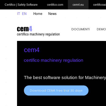
Certifico | Safety Software
certifico.com
cem4.eu
certificoa
IT
EN
Home
News
DOCUMENTI
DEMO
cem4
certifico machinery regulation
The best software solution for Machiner
Download CEM4 free trial 30 days