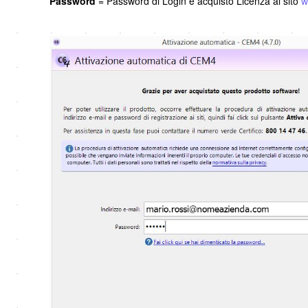
Password
= Password di Login e acquisto Licenza al sito
w