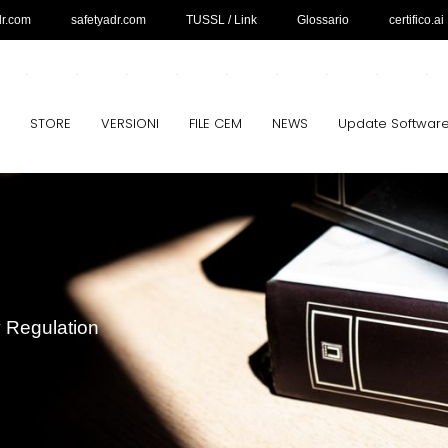
dr.com
safetyadr.com
TUSSL / Link
Glossario
certifico.ai
STORE
VERSIONI
FILE CEM
NEWS
Update Softwar
y Regulation