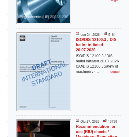
segue
Lug 21, 2026
5181
ISO/DIS 12100.3 / DIS
ballot initiated
20.07.2026
ISO/DIS 12100.3 / DIS
ballot initiated 20.07.2026
ISO/DIS 12100.3Safety of
machinery -…
segue
Giu 27, 2026
13738
Recommendation for
use (RfU) sheets /
Machinery Regulation