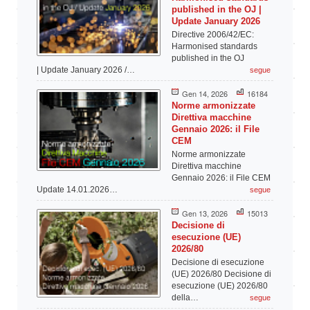
published in the OJ |
Update January 2026
Directive 2006/42/EC:
Harmonised standards
published in the OJ
| Update January 2026 /…
segue
Gen 14, 2026
16184
Norme armonizzate
Direttiva macchine
Gennaio 2026: il File
CEM
Norme armonizzate
Direttiva macchine
Gennaio 2026: il File CEM
Update 14.01.2026…
segue
Gen 13, 2026
15013
Decisione di
esecuzione (UE)
2026/80
Decisione di esecuzione
(UE) 2026/80 Decisione di
esecuzione (UE) 2026/80
della…
segue