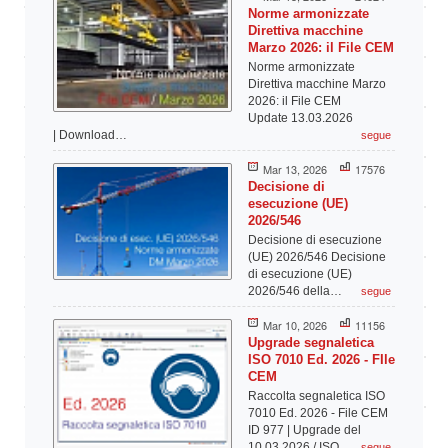
Norme armonizzate
Direttiva macchine
Marzo 2026: il File CEM
Norme armonizzate
Direttiva macchine Marzo
2026: il File CEM
Update 13.03.2026
| Download…
segue
Mar 13, 2026
17576
Decisione di
esecuzione (UE)
2026/546
Decisione di esecuzione
(UE) 2026/546 Decisione
di esecuzione (UE)
2026/546 della…
segue
Mar 10, 2026
11156
Upgrade segnaletica
ISO 7010 Ed. 2026 - FIle
CEM
Raccolta segnaletica ISO
7010 Ed. 2026 - File CEM
ID 977 | Upgrade del
10.03.2026 / ISO…
segue