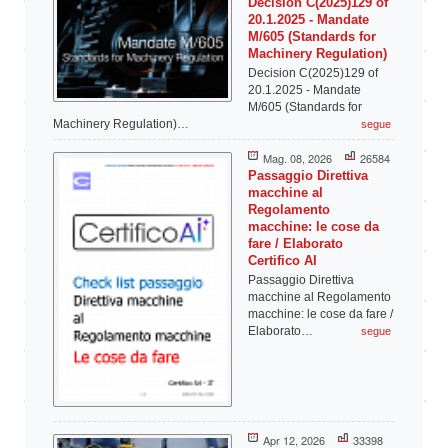
Decision C(2025)129 of
20.1.2025 - Mandate
M/605 (Standards for
Machinery Regulation)
Decision C(2025)129 of
20.1.2025 - Mandate
M/605 (Standards for
Machinery Regulation)…
segue
Mag. 08, 2026
26584
Passaggio Direttiva
macchine al
Regolamento
macchine: le cose da
fare / Elaborato
Certifico AI
Passaggio Direttiva
macchine al Regolamento
macchine: le cose da fare /
Elaborato…
segue
Apr 12, 2026
33398