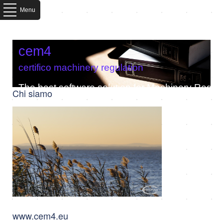
Menu
cem4
certifico machinery regulation
The best software solution for Machinery Regula
Chi siamo
www.cem4.eu