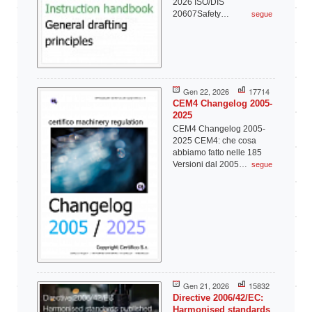
2026 ISO/DIS
20607Safety…
segue
Gen 22, 2026
17714
CEM4 Changelog 2005-
2025
CEM4 Changelog 2005-
2025 CEM4: che cosa
abbiamo fatto nelle 185
Versioni dal 2005…
segue
Gen 21, 2026
15832
Directive 2006/42/EC:
Harmonised standards