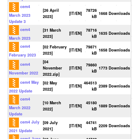
cem4
[26 April
78726
[IT/EN]
1668 Downloads
March 2023
2023]
kB
Update 3
cem4
[31 March
78716
[IT/EN]
1635 Downloads
2023]
kB
March 2023
cem4
[02 February
79871
[IT/EN]
1658 Downloads
2023]
kB
February 2023
[04
cem4
79860
November
[IT/EN]
1773 Downloads
kB
November 2022
2022.zip]
cem4 May
[02 May
464513
[IT/EN]
2389 Downloads
2022]
kB
2022 Update
cem4
[10 March
45180
[IT/EN]
1889 Downloads
March 2022
2022]
kB
Update
cem4 July
[09 July
44741
[IT/EN]
2209 Downloads
2021]
kB
2021 Update
cem4 June