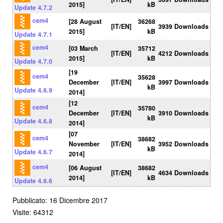
2015]
kB
Update 4.7.2
cem4
[28 August
36268
[IT/EN]
3939 Downloads
2015]
kB
Update 4.7.1
cem4
[03 March
35712
[IT/EN]
4212 Downloads
2015]
kB
Update 4.7.0
[19
cem4
35628
December
[IT/EN]
3997 Downloads
kB
Update 4.6.9
2014]
[12
cem4
35780
December
[IT/EN]
3910 Downloads
kB
Update 4.6.8
2014]
[07
cem4
38682
November
[IT/EN]
3952 Downloads
kB
Update 4.6.7
2014]
cem4
[06 August
38682
[IT/EN]
4634 Downloads
2014]
kB
Update 4.6.6
Pubblicato: 16 Dicembre 2017
Visite: 64312