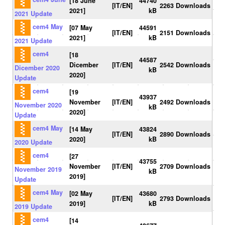
[18 June
44740
[IT/EN]
2263 Downloads
2021]
kB
2021 Update
cem4 May
[07 May
44591
[IT/EN]
2151 Downloads
2021]
kB
2021 Update
cem4
[18
44587
Dicember
[IT/EN]
2542 Downloads
Dicember 2020
kB
2020]
Update
cem4
[19
43937
November
[IT/EN]
2492 Downloads
November 2020
kB
2020]
Update
cem4 May
[14 May
43824
[IT/EN]
2890 Downloads
2020]
kB
2020 Update
cem4
[27
43755
November
[IT/EN]
2709 Downloads
November 2019
kB
2019]
Update
cem4 May
[02 May
43680
[IT/EN]
2793 Downloads
2019]
kB
2019 Update
cem4
[14