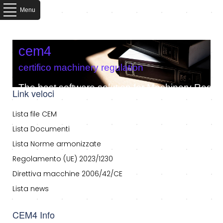
Menu
cem4
certifico machinery regulation
The best software solution for Machinery Regula
Link veloci
Lista file CEM
Lista Documenti
Lista Norme armonizzate
Regolamento (UE) 2023/1230
Direttiva macchine 2006/42/CE
Lista news
CEM4 Info