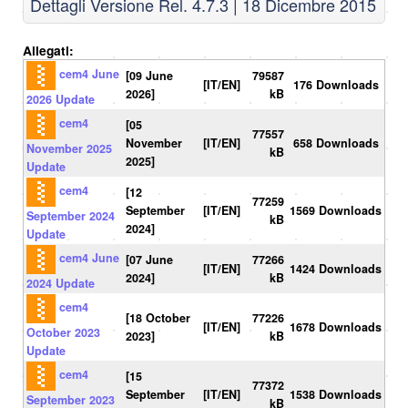
Dettagli Versione Rel. 4.7.3 | 18 Dicembre 2015
Allegati:
cem4 June
[09 June
79587
[IT/EN]
176 Downloads
2026]
kB
2026 Update
cem4
[05
77557
November
[IT/EN]
658 Downloads
November 2025
kB
2025]
Update
cem4
[12
77259
September
[IT/EN]
1569 Downloads
September 2024
kB
2024]
Update
cem4 June
[07 June
77266
[IT/EN]
1424 Downloads
2024]
kB
2024 Update
cem4
[18 October
77226
[IT/EN]
1678 Downloads
October 2023
2023]
kB
Update
cem4
[15
77372
September
[IT/EN]
1538 Downloads
September 2023
kB