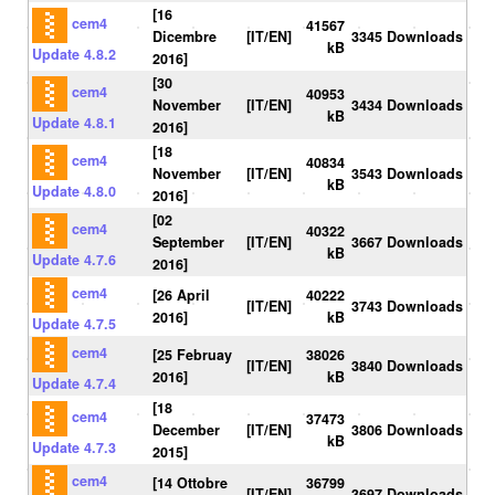
[16
cem4
41567
Dicembre
[IT/EN]
3345 Downloads
kB
Update 4.8.2
2016]
[30
cem4
40953
November
[IT/EN]
3434 Downloads
kB
Update 4.8.1
2016]
[18
cem4
40834
November
[IT/EN]
3543 Downloads
kB
Update 4.8.0
2016]
[02
cem4
40322
September
[IT/EN]
3667 Downloads
kB
Update 4.7.6
2016]
cem4
[26 April
40222
[IT/EN]
3743 Downloads
2016]
kB
Update 4.7.5
cem4
[25 Februay
38026
[IT/EN]
3840 Downloads
2016]
kB
Update 4.7.4
[18
cem4
37473
December
[IT/EN]
3806 Downloads
kB
Update 4.7.3
2015]
cem4
[14 Ottobre
36799
[IT/EN]
3697 Downloads