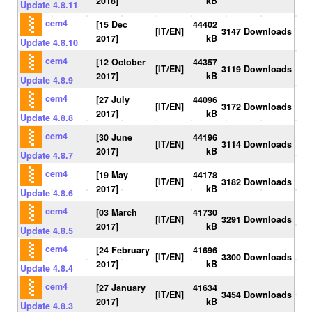
2018]
kB
Update 4.8.11
cem4
[15 Dec
44402
[IT/EN]
3147 Downloads
2017]
kB
Update 4.8.10
cem4
[12 October
44357
[IT/EN]
3119 Downloads
2017]
kB
Update 4.8.9
cem4
[27 July
44096
[IT/EN]
3172 Downloads
2017]
kB
Update 4.8.8
cem4
[30 June
44196
[IT/EN]
3114 Downloads
2017]
kB
Update 4.8.7
cem4
[19 May
44178
[IT/EN]
3182 Downloads
2017]
kB
Update 4.8.6
cem4
[03 March
41730
[IT/EN]
3291 Downloads
2017]
kB
Update 4.8.5
cem4
[24 February
41696
[IT/EN]
3300 Downloads
2017]
kB
Update 4.8.4
cem4
[27 January
41634
[IT/EN]
3454 Downloads
2017]
kB
Update 4.8.3