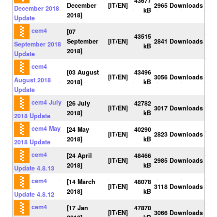
43677
December
[IT/EN]
2965 Downloads
December 2018
kB
2018]
Update
cem4
[07
43515
September
[IT/EN]
2841 Downloads
September 2018
kB
2018]
Update
cem4
[03 August
43496
[IT/EN]
3056 Downloads
August 2018
2018]
kB
Update
cem4 July
[26 July
42782
[IT/EN]
3017 Downloads
2018]
kB
2018 Update
cem4 May
[24 May
40290
[IT/EN]
2823 Downloads
2018]
kB
2018 Update
cem4
[24 April
48466
[IT/EN]
2985 Downloads
2018]
kB
Update 4.8.13
cem4
[14 March
48078
[IT/EN]
3118 Downloads
2018]
kB
Update 4.8.12
cem4
[17 Jan
47870
[IT/EN]
3066 Downloads