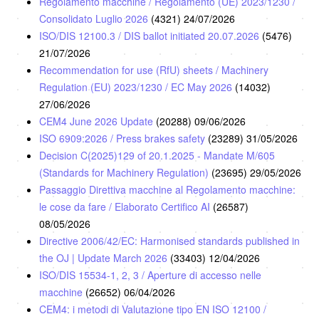
Regolamento macchine / Regolamento (UE) 2023/1230 /
Consolidato Luglio 2026
(4321)
24/07/2026
ISO/DIS 12100.3 / DIS ballot initiated 20.07.2026
(5476)
21/07/2026
Recommendation for use (RfU) sheets / Machinery
Regulation (EU) 2023/1230 / EC May 2026
(14032)
27/06/2026
CEM4 June 2026 Update
(20288)
09/06/2026
ISO 6909:2026 / Press brakes safety
(23289)
31/05/2026
Decision C(2025)129 of 20.1.2025 - Mandate M/605
(Standards for Machinery Regulation)
(23695)
29/05/2026
Passaggio Direttiva macchine al Regolamento macchine:
le cose da fare / Elaborato Certifico AI
(26587)
08/05/2026
Directive 2006/42/EC: Harmonised standards published in
the OJ | Update March 2026
(33403)
12/04/2026
ISO/DIS 15534-1, 2, 3 / Aperture di accesso nelle
macchine
(26652)
06/04/2026
CEM4: i metodi di Valutazione tipo EN ISO 12100 /