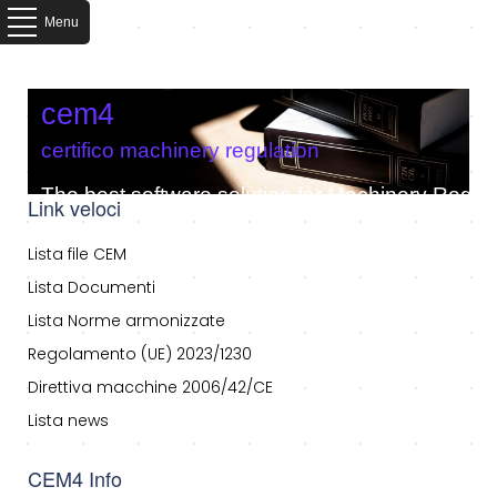
Menu
cem4
certifico machinery regulation
The best software solution for Machinery Regula
Link veloci
Lista file CEM
Lista Documenti
Lista Norme armonizzate
Regolamento (UE) 2023/1230
Direttiva macchine 2006/42/CE
Lista news
CEM4 Info